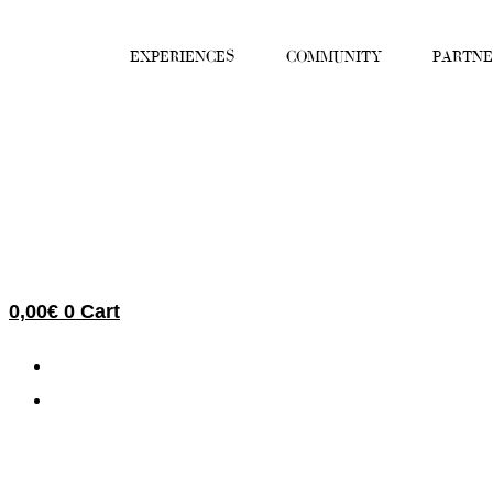
Skip
to
EXPERIENCES
COMMUNITY
PARTNE
content
0,00
€
0
Cart