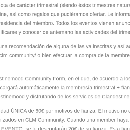
a de carácter trimestral (siendo éstos trimestres natur
line, así como regalos que pudiéramos ofertar. Le infor
 residencia del miembro. Todos los eventos vienen anunc
carse y conocer de antemano las actividades del trime
una recomendación de alguna de las ya inscritas y así a
/clm-community/ o bien efectuar la compra de la membre
destinemood Community Form, en el que, de acuerdo a los
cargará automáticamente la membresía trimestral + fia
inemood y disfrutando de los servicios de Clandestin
tidad ÚNICA de 60€ por motivos de fianza. El motivo no e
anizados en CLM Community. Cuando una member haya r
VENTO, se le descontarán 20€ de su fianza. Esta fianz