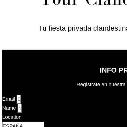
Tu fiesta privada clandesti
INFO P
Regístrate en nuestra 
Email
Name
Location