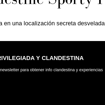
na en una localización secreta desvelada
RIVILEGIADA Y CLANDESTINA
newsletter para obtener info clandestina y experiencias