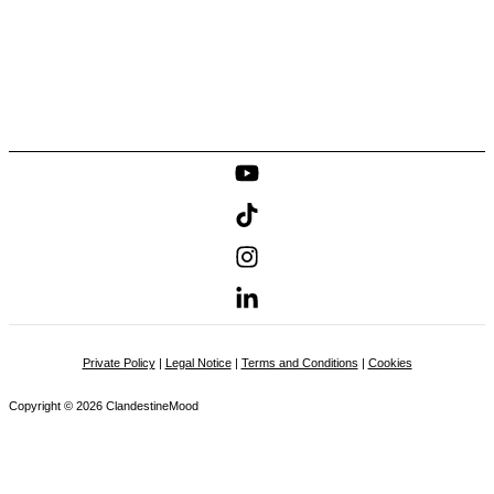
Private Policy
|
Legal Notice
|
Terms and Conditions
|
Cookies
Copyright © 2026 ClandestineMood