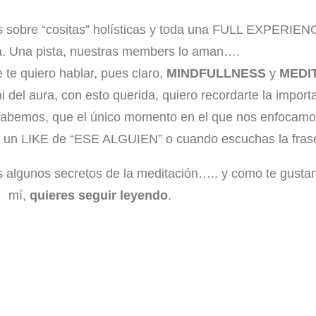
os sobre “cositas” holísticas y toda una FULL EXPERI
ra. Una pista, nuestras members lo aman….
 te quiero hablar, pues claro,
MINDFULLNESS
y
MEDI
i del aura, con esto querida, quiero recordarte la import
sabemos, que el único momento en el que nos enfocamos
imos un LIKE de “ESE ALGUIEN” o cuando escuchas la 
s algunos secretos de la meditación….. y como te gustan
mí,
quieres seguir leyendo
.