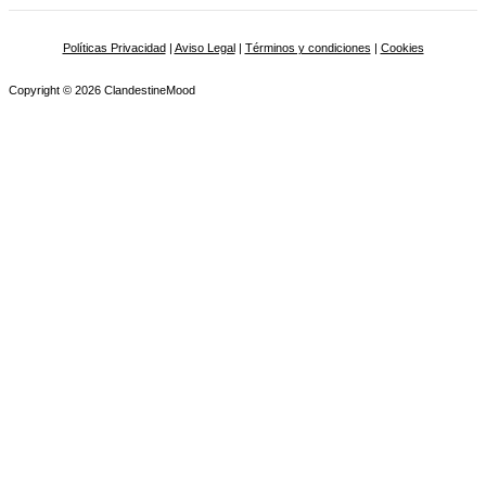
Políticas Privacidad
|
Aviso Legal
|
Términos y condiciones
|
Cookies
Copyright © 2026 ClandestineMood
Name
Email
Message
Políticas privacidad
Acepto la
política de privacidad
de