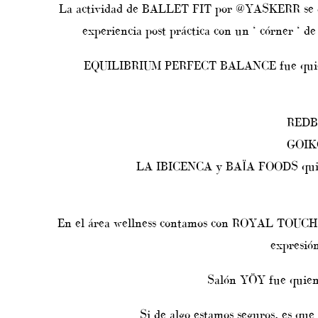
La actividad de BALLET FIT por @YASKERR se des
experiencia post práctica con un ‘ córner ‘ d
EQUILIBRIUM PERFECT BALANCE fue quien visti
REDBU
GOIKO
LA IBICENCA y BAÏA FOODS quien p
En el área wellness contamos con ROYAL TOUCH quie
expresió
Salón YÖY fue quien 
Si de algo estamos seguros, es q