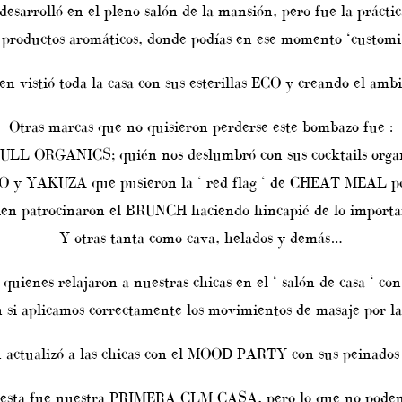
arrolló en el pleno salón de la mansión, pero fue la prá
e productos aromáticos, donde podías en ese momento ‘customiz
ó toda la casa con sus esterillas ECO y creando el ambient
Otras marcas que no quisieron perderse este bombazo fue :
LL ORGANICS; quién nos deslumbró con sus cocktails organ
 y YAKUZA que pusieron la ‘ red flag ‘ de CHEAT MEAL p
atrocinaron el BRUNCH haciendo hincapié de lo important
Y otras tanta como cava, helados y demás…
nes relajaron a nuestras chicas en el ‘ salón de casa ‘ con ma
n si aplicamos correctamente los movimientos de masaje por l
actualizó a las chicas con el MOOD PARTY con sus peinados 
ue esta fue nuestra PRIMERA CLM CASA, pero lo que no podem